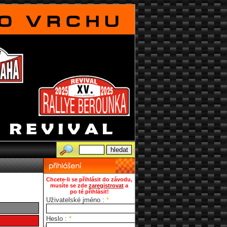
Chcete-li se přihlásit do závodu,
musíte se zde
zaregistrovat
a
po té přihlásit!
Uživatelské jméno :
*
Heslo :
*