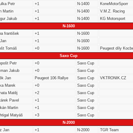
ulka Petr
+1
N-1400
KoneMotorSporr
h Martin
+1
N-1400
V.M.Z. Racing
gur Jakub
+1
N-1400
KG Motorsport
N-1600
na františek
+1
N-1600
 Jan
+1
N-1600
ošt Tomáš
+0
N-1600
Peugeot díly Kocb
Saxo Cup
pošt Petr
+0
Saxo Cup
sman Jakub
+0
Saxo Cup
ěk Jan
Peugeot 106 Rallye
Saxo Cup
VKTRONIK.CZ
ika Marek
+0
Saxo Cup
hata Matěj
+2
Saxo Cup
tárek Pavel
+1
Saxo Cup
rkán Martin
+1
Saxo Cup
htigal Matyáš
+3
Saxo Cup
N-2000
tz Jan
+1
N-2000
TGR Team