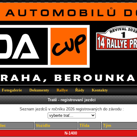
Fotogalerie
|
Dokumenty
|
Rallye
|
Řády
|
Kontakty
|
Tratě - registrovaní jezdci
Seznam jezdců v ročníku 2026 registrovaných do závodu :
dec
Vozidlo
Třída
Tým
N-1400