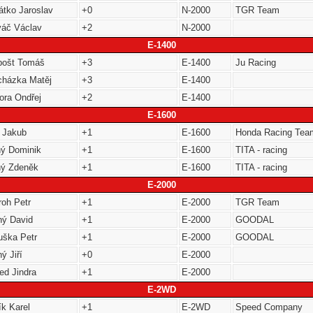
átko Jaroslav
+0
N-2000
TGR Team
váč Václav
+2
N-2000
E-1400
bošt Tomáš
+3
E-1400
Ju Racing
cházka Matěj
+3
E-1400
ora Ondřej
+2
E-1400
E-1600
l Jakub
+1
E-1600
Honda Racing Tea
hý Dominik
+1
E-1600
TITA - racing
hý Zdeněk
+1
E-1600
TITA - racing
E-2000
roh Petr
+1
E-2000
TGR Team
ný David
+1
E-2000
GOODAL
uška Petr
+1
E-2000
GOODAL
ý Jiří
+0
E-2000
ed Jindra
+1
E-2000
E-2WD
ík Karel
+1
E-2WD
Speed Company