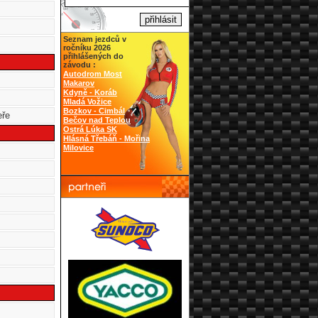
Seznam jezdců v
ročníku 2026
přihlášených do
závodu :
Autodrom Most
Makarov
Kdyně - Koráb
Mladá Vožice
Bozkov - Cimbál
eře
Bečov nad Teplou
Ostrá Lúka SK
Hlásná Třebáň - Mořina
Milovice