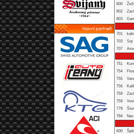
800
Žež
802
Zac
803
Gan
701
kali
703
Srp
707
Arn
751
Kum
754
Flo
755
Van
756
Kal
759
Zac
759
Vos
778
Što
784
Nac
600
Špi