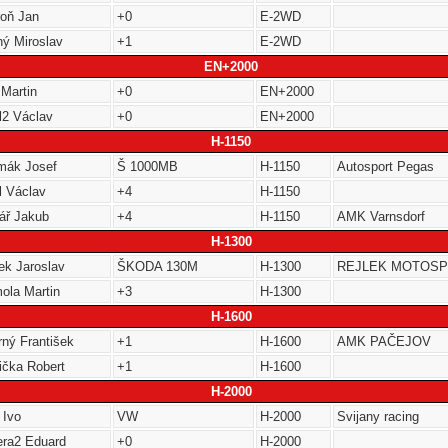
roň Jan
+0
E-2WD
ný Miroslav
+1
E-2WD
EN+2000
 Martin
+0
EN+2000
l2 Václav
+0
EN+2000
H-1150
mák Josef
Š 1000MB
H-1150
Autosport Pegas
l Václav
+4
H-1150
ář Jakub
+4
H-1150
AMK Varnsdorf
H-1300
ek Jaroslav
ŠKODA 130M
H-1300
REJLEK MOTOS
ola Martin
+3
H-1300
H-1600
rný František
+1
H-1600
AMK PAČEJOV
ička Robert
+1
H-1600
H-2000
 Ivo
VW
H-2000
Svijany racing
era2 Eduard
+0
H-2000