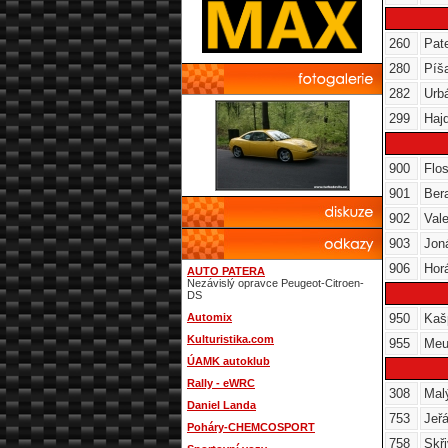
260
Pat
280
Píš
282
Urb
299
Haj
900
Flo
901
Ber
902
Val
903
Jon
906
Hor
AUTO PATERA
Nezávislý opravce Peugeot-Citroen-
DS
Automix
950
Kaš
Kulturistika.com
955
Meu
ÚAMK autoklub
Rally - eWRC
308
Mal
Daniel Landa
753
Jeř
Poháry-CHEMCOSPORT
758
Skři