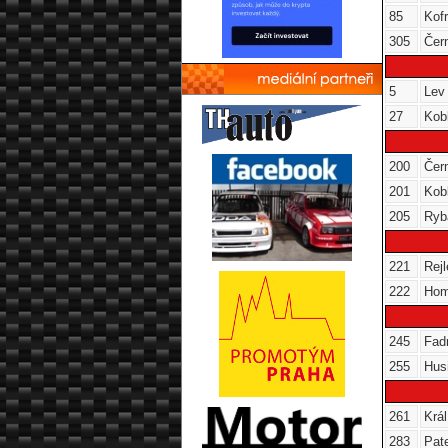
85
Kof
305
Čer
5
Lev
27
Kob
200
Čer
201
Kob
205
Ryb
221
Rejl
222
Hom
245
Fad
255
Hus
261
Král
283
Pat