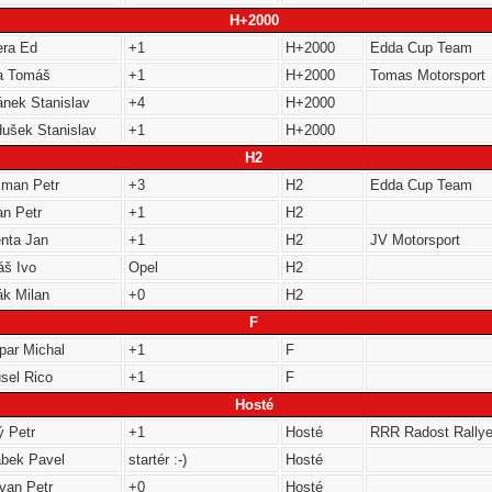
H+2000
era Ed
+1
H+2000
Edda Cup Team
a Tomáš
+1
H+2000
Tomas Motorsport
ánek Stanislav
+4
H+2000
dušek Stanislav
+1
H+2000
H2
sman Petr
+3
H2
Edda Cup Team
an Petr
+1
H2
enta Jan
+1
H2
JV Motorsport
áš Ivo
Opel
H2
ák Milan
+0
H2
F
par Michal
+1
F
sel Rico
+1
F
Hosté
ý Petr
+1
Hosté
RRR Radost Rallye
ábek Pavel
startér :-)
Hosté
van Petr
+0
Hosté