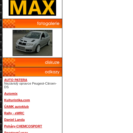
AUTO PATERA
Nezávislý opravce Peugeot-Citroen-
DS
Automix
Kulturistika.com
ÚAMK autoklub
Rally - eWRC
Daniel Landa
Poháry-CHEMCOSPORT
Sportovní vozy