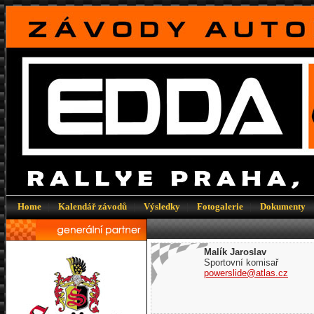
Home
|
Kalendář závodů
|
Výsledky
|
Fotogalerie
|
Dokumenty
Malík Jaroslav
Sportovní komisař
powerslide@atlas.cz