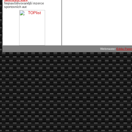
Nejnavštěvovanější inzerce
sportovních aut
Webmaster
Edda Pate