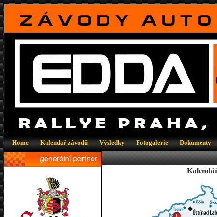
Home
|
Kalendář závodů
|
Výsledky
|
Fotogalerie
|
Dokumenty
Kalendář