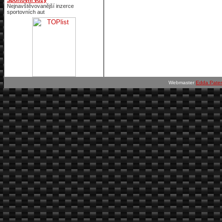
Nejnavštěvovanější inzerce
sportovních aut
Webmaster
Edda Pate