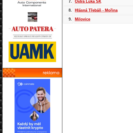
7.
Ostrá Lúka SK
8.
Hlásná Třebáň - Mořina
9.
Milovice