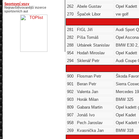
Sportovní vozy
262
Abele Gustav
Opel Kadett
Nejnavštěvovanější inzerce
sportovních aut
270
Špaček Libor
vw golf
281
FIGL Jiří
Audi Sport 
282
Píša Tomáš
Opel Ascona
288
Urbánek Stanislav
BMW E30 2,7
954
Hodaň Miroslav
Opel Kadett
294
Sklenář Petr
Audi Coupe 
900
Flosman Petr
Škoda Favori
901
Beran Petr
Sierra Coswo
902
Valenta Jan
Mercedes 1
903
Horák Milan
BMW 325
809
Gabara Martin
Opel kadett 
907
Jonáš Ivo
Opel Kadet
958
Pech Jaroslav
Opel Kadett 
269
Kvasnička Jan
BMW 318