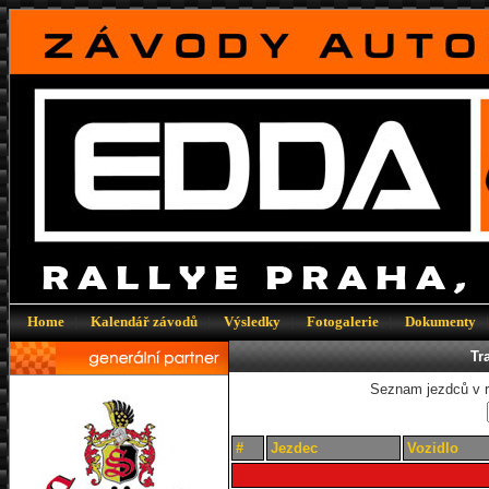
Home
|
Kalendář závodů
|
Výsledky
|
Fotogalerie
|
Dokumenty
Tra
Seznam jezdců v r
#
Jezdec
Vozidlo