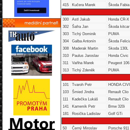
415
Kučera Marek
Škoda Fabia
300
Astl Jakub
Honda CR-X
302
Šafra Jan
Škoda kitcar
303
Tichý Dominik
PUMA
304
Galba Antonín
Škoda Felici
308
Maderak Martin
Skoda 130L
310
Paulus Jaroslav
Honda Civic
311
Vaňha Marek
Peugeot 106
313
Tichý Zdeněk
PUMA
101
Tvaroh Petr
HONDA CIVI
103
Šmied Jindra
Renault Clio
111
Kadečka Lukáš
Renault Clio
141
Kameník Petr
Bmw 320i
181
Rosička Ladislav
Golf GTi
50
Černý Miroslav
Porsche 911