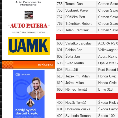
755
Tomek Dan
Citroen Sax
756
Vostárek Pavel
Citroen Sax
757
Růžička Petr
Citroen Sax
766
Trávníček Robert
Citroen Saxo
768
Jelen František
Citroen Saxo
600
Vaňátko Jaroslav
ACURA RSX
601
Fabián Jan
Volkswagen 
602
Špitz Jan
Acura Rsx-s
603
Švec Martin
Opel Astra 
605
Ruta Jiří
Ford Escort
613
Ježek ml. Milan
Honda Civic
619
Ježek Milan
Honda Civic
660
Němec Tomáš
Bmw 318i
400
Novák Tomáš
Škoda Pick-
401
Horáková Zuzka
Škoda Favori
402
Svoboda Roman
Škoda 100