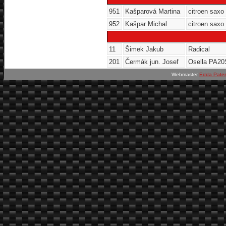
951
Kašparová Martina
citroen saxo
952
Kašpar Michal
citroen saxo
11
Šimek Jakub
Radical
201
Čermák jun. Josef
Osella PA20
Webmaster
Edda Pate