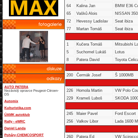
64
Kalina Jan
BMW E36 C
65
Vašků Alois
NISSAN 350
72
Hevessy Ladislav
Seat ibiza
77
Martan Tomáš
Seat ibiza
1
Kučera Tomáš
Mitsubishi L
5
Suchomel Lukáš
Lotus
8
Patera David
Toyota Celic
200
Čermák Josef
Š 1000MB
AUTO PATERA
226
Homola Martin
VW Polo Co
Nezávislý opravce Peugeot-Citroen-
DS
229
Krameš Luboš
SKODA 100
Automix
Kulturistika.com
245
Maier Pavel
Ford Escort
ÚAMK autoklub
256
Valkov Libor
Lada 1600 
Rally - eWRC
Daniel Landa
Poháry-CHEMCOSPORT
260
Patera Ed
VW Scirocc