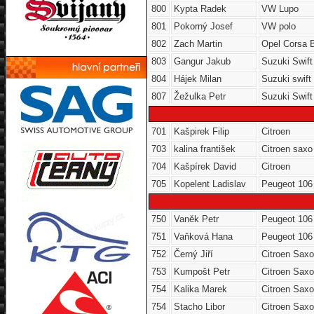
800
Kypta Radek
VW Lupo
801
Pokorný Josef
VW polo
802
Zach Martin
Opel Corsa 
803
Gangur Jakub
Suzuki Swift
804
Hájek Milan
Suzuki swift
807
Žežulka Petr
Suzuki Swift
701
Kašpirek Filip
Citroen
703
kalina františek
Citroen saxo
704
Kašpírek David
Citroen
705
Kopelent Ladislav
Peugeot 106
750
Vaněk Petr
Peugeot 106
751
Vaňková Hana
Peugeot 106
752
Černý Jiří
Citroen Sax
753
Kumpošt Petr
Citroen Sax
754
Kalika Marek
Citroen Sax
754
Stacho Libor
Citroen Sax